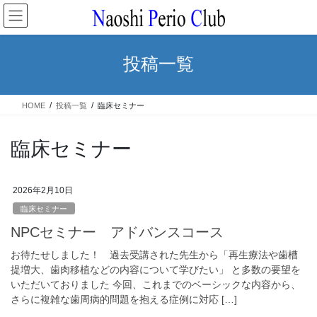
コ
ナ
ン
ビ
テ
ゲ
ン
ー
投稿一覧
ツ
シ
へ
ョ
ス
ン
HOME
投稿一覧
臨床セミナー
キ
に
ッ
移
プ
動
臨床セミナー
2026年2月10日
臨床セミナー
NPCセミナー アドバンスコース
お待たせしました！ 過去受講された先生から「再生療法や歯槽
提増大、歯肉移植などの内容について学びたい」 と多数の要望を
いただいておりました 今回、これまでのベーシックな内容から、
さらに複雑な歯周病的問題を抱える症例に対応 […]