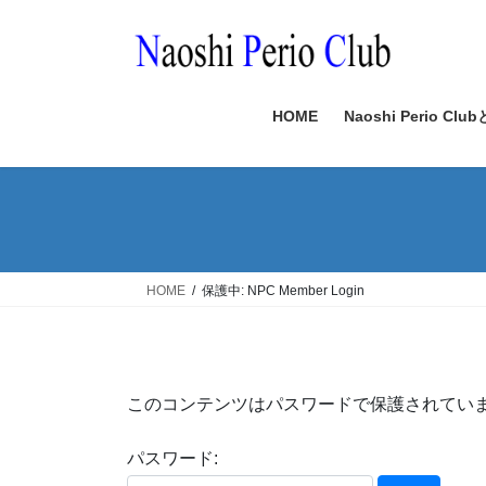
コ
ナ
ン
ビ
テ
ゲ
ン
ー
ツ
シ
HOME
Naoshi Perio Clu
へ
ョ
ス
ン
キ
に
ッ
移
プ
動
HOME
保護中: NPC Member Login
このコンテンツはパスワードで保護されてい
パスワード: