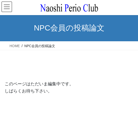
コ
ナ
ン
ビ
テ
ゲ
ン
ー
NPC会員の投稿論文
ツ
シ
へ
ョ
ス
ン
HOME
NPC会員の投稿論文
キ
に
ッ
移
プ
動
このページはただいま編集中です。
しばらくお待ち下さい。