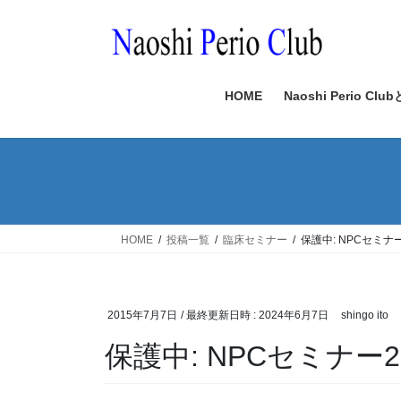
コ
ナ
ン
ビ
テ
ゲ
ン
ー
ツ
シ
HOME
Naoshi Perio Clu
へ
ョ
ス
ン
キ
に
ッ
移
プ
動
HOME
投稿一覧
臨床セミナー
保護中: NPCセミ
2015年7月7日
/ 最終更新日時 :
2024年6月7日
shingo ito
保護中: NPCセミナ