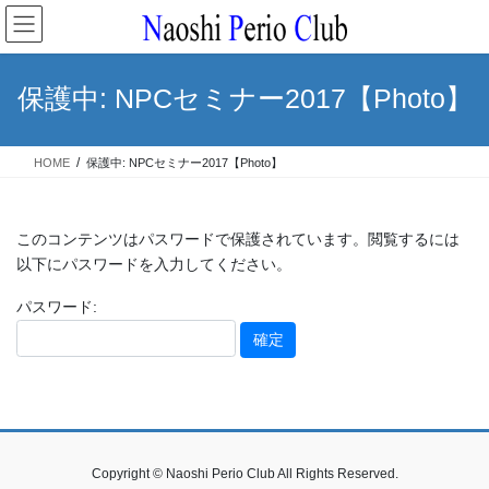
コ
ナ
ン
ビ
テ
ゲ
ン
ー
保護中: NPCセミナー2017【Photo】
ツ
シ
へ
ョ
ス
ン
HOME
保護中: NPCセミナー2017【Photo】
キ
に
ッ
移
プ
動
このコンテンツはパスワードで保護されています。閲覧するには
以下にパスワードを入力してください。
パスワード:
Copyright © Naoshi Perio Club All Rights Reserved.