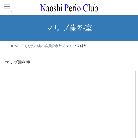
コ
ナ
ン
ビ
テ
ゲ
ン
ー
マリブ歯科室
ツ
シ
へ
ョ
ス
ン
HOME
あなたの街の会員診療所
マリブ歯科室
キ
に
ッ
移
プ
動
マリブ歯科室