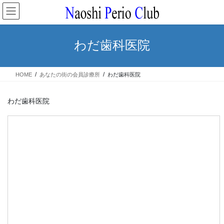
コ
ナ
ン
ビ
テ
ゲ
ン
ー
わだ歯科医院
ツ
シ
へ
ョ
ス
ン
HOME
あなたの街の会員診療所
わだ歯科医院
キ
に
ッ
移
プ
動
わだ歯科医院