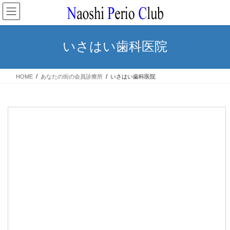
コ
ナ
ン
ビ
テ
ゲ
ン
ー
いさはい歯科医院
ツ
シ
へ
ョ
ス
ン
HOME
あなたの街の会員診療所
いさはい歯科医院
キ
に
ッ
移
プ
動